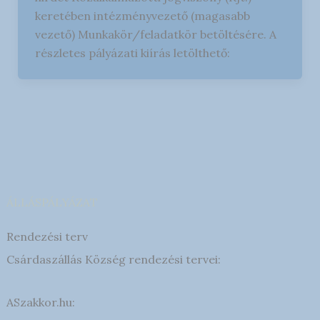
keretében intézményvezető (magasabb
vezető) Munkakör/feladatkör betöltésére. A
részletes pályázati kiírás letölthető:
ÁLLÁSPÁLYÁZAT
Rendezési terv
Csárdaszállás Község rendezési tervei:
ASzakkor.hu: