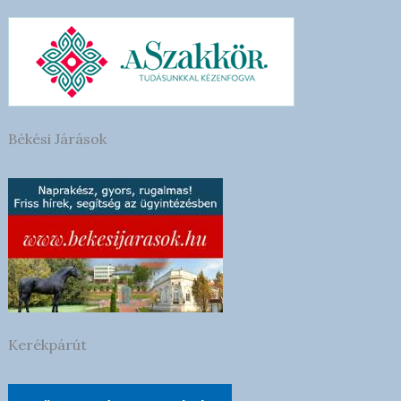
Békési Járások
Kerékpárút